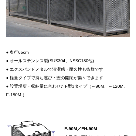
● 奥行65cm
● オールステンレス製(SUS304、NSSC180他)
● エクスパンドメタルで清潔感・耐久性も抜群です
● 軽量タイプで持ち運び・蓋の開閉が楽々できます
● 設置場所・収納量に合わせたF型3タイプ（F-90M、F-120M、
F-180M ）
F-90M／FH-90M